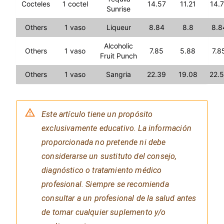
Cocteles
1 coctel
14.57
11.21
14.
Sunrise
Others
1 vaso
Liqueur
8.84
8.8
8.8
Alcoholic
Others
1 vaso
7.85
5.88
7.8
Fruit Punch
Others
1 vaso
Sangria
22.39
19.08
22.
Este artículo tiene un propósito
exclusivamente educativo. La información
proporcionada no pretende ni debe
considerarse un sustituto del consejo,
diagnóstico o tratamiento médico
profesional. Siempre se recomienda
consultar a un profesional de la salud antes
de tomar cualquier suplemento y/o