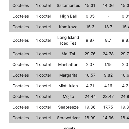
Cocteles
1 coctel
Saltamontes
15.31
14.06
15.
Cocteles
1 coctel
High Ball
0.05
-
0.0
Cocteles
1 coctel
Kamikaze
15.3
13.7
15.
Long Island
Cocteles
1 coctel
9.87
8.7
9.8
Iced Tea
Cocteles
1 coctel
Mai Tai
29.76
24.78
29.
Cocteles
1 coctel
Manhattan
2.07
1.15
2.0
Cocteles
1 coctel
Margarita
10.57
9.82
10.
Cocteles
1 coctel
Mint Julep
4.21
4.16
4.2
Cocteles
1 coctel
Mojito
24.44
23.47
24.
Cocteles
1 coctel
Seabreeze
19.86
17.75
19.
Cocteles
1 coctel
Screwdriver
18.09
14.36
18.
Tequila