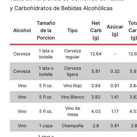
y Carbohidratos de Bebidas Alcohólicas
Tamaño
Net
Tot
Azúcar
Alcohol
de la
Tipo
Carb
Car
(g)
Porcion
(g)
(g
1 lata o
Cerveza
Cerveza
12.64
-
12.
botella
regular
1 lata o
Cerveza
Cerveza
5.81
0.32
5.8
botella
ligera
Vino
5 fl oz.
Vino Rojo
3.84
0.91
3.8
Vino
5 fl oz.
Vino Blanco
3.82
1.41
3.8
Vino de
Vino
5 fl oz.
4.03
1.17
4.0
mesa
Vino
1 copa
Champaña
2.8
0.81
2.
1 shot o